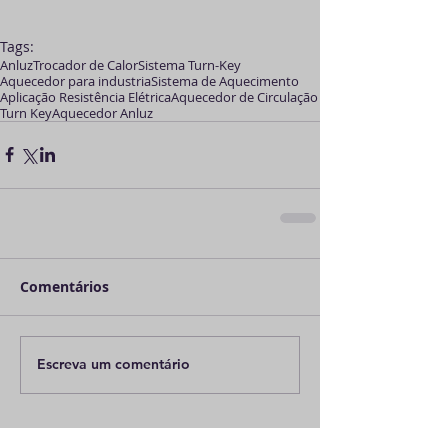
Tags:
Anluz
Trocador de Calor
Sistema Turn-Key
Aquecedor para industria
Sistema de Aquecimento
Aplicação Resistência Elétrica
Aquecedor de Circulação
Turn Key
Aquecedor Anluz
Comentários
Escreva um comentário