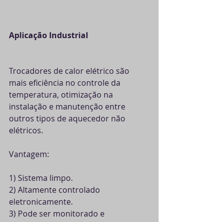
Aplicação Industrial
Trocadores de calor elétrico são 
mais eficiência no controle da 
temperatura, otimização na 
instalação e manutenção entre 
outros tipos de aquecedor não 
elétricos.
Vantagem:
1) Sistema limpo.
2) Altamente controlado 
eletronicamente.
3) Pode ser monitorado e 