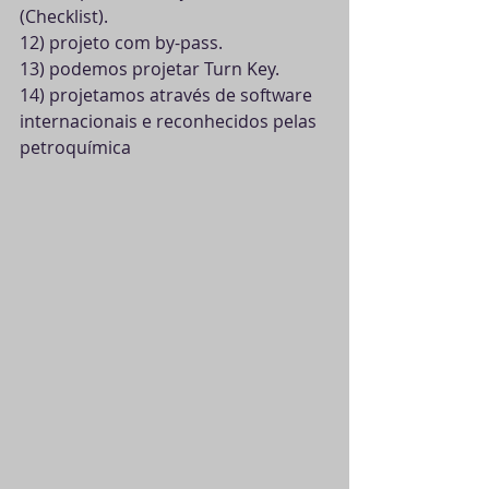
(Checklist).
12) projeto com by-pass.
13) podemos projetar Turn Key.
14) projetamos através de software 
internacionais e reconhecidos pelas 
petroquímica